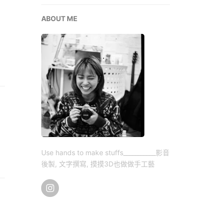
ABOUT ME
Use hands to make stuffs___________影音
後製, 文字撰寫, 摸摸3D也做做手工藝