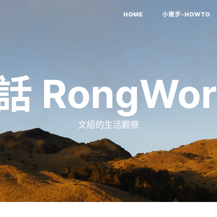
HOME
小撇步-HOWTO
話 RongWor
文組的生活觀察