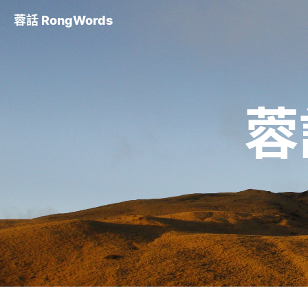
蓉話 RongWords
蓉