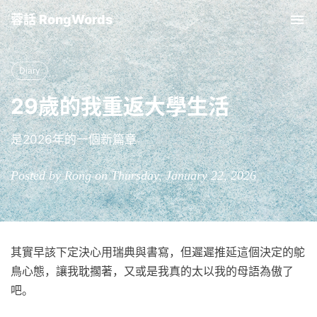
蓉話 RongWords
Tog
nav
Diary
29歲的我重返大學生活
是2026年的一個新篇章
Posted by Rong on Thursday, January 22, 2026
其實早該下定決心用瑞典與書寫，但遲遲推延這個決定的鴕
鳥心態，讓我耽擱著，又或是我真的太以我的母語為傲了
吧。