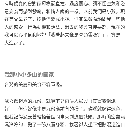
有時候真的會對家母橫衝直撞、過度關心、讀不懂空氣和恣
意妄為而感到發瘋，和情人說的一樣，以前我們是小孩，現
在等父母老了，換他們變成小孩。但家母頻頻詢問我一些他
人的感受、行為動機和想法，過去的我會直接暴怒，現在的
我可以心平氣和地說「我看起來像是會通靈嗎？」，算是一
大進步了。
我那小小多山的國家
台灣的美麗和美食不容置喙。
我喜歡起霧的九份，就算下著雨讓人掃興（其實我倒還
好），但這好像才是九份應該有的樣子。礁溪就顯得遜色，
但我記得過去曾經搭著區間車來到這個城鎮，那時的空氣濕
濕冷冷的，點了一碗八寶冬粉，挨著鄰人坐下把熱湯送進口