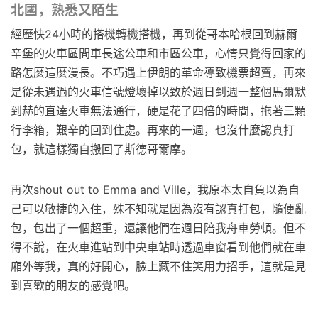
北國，熟悉又陌生
經歷快24小時的搭機轉機搭機，再到從哥本哈根回到赫爾
辛堡的火車區間車長途公車和市區公車，心情只覺得回家的
路怎麼這麼漫長。不巧遇上伊朗的革命導致機票超賣，再來
是從未遇過的火車信號燈壞掉以致於週日到週一整個馬爾默
到赫的直達火車無法通行，硬是花了四倍的時間，拖著三顆
行李箱，艱辛的回到住處。再來的一週，也沒什麼認真打
包，就這樣獨自搬回了斯德哥爾摩。
再次shout out to Emma and Ville，我原本太自負以為自
己可以敏捷的入住，殊不知就是因為沒有認真打包，隨便亂
包，包出了一個超重，還讓他們在週日陪我舟車勞頓。但不
得不說，在火車進站到中央車站時透過車窗看到他們就在車
廂外等我，真的好開心，臉上藏不住笑用力招手，這就是見
到喜歡的朋友的感覺吧。