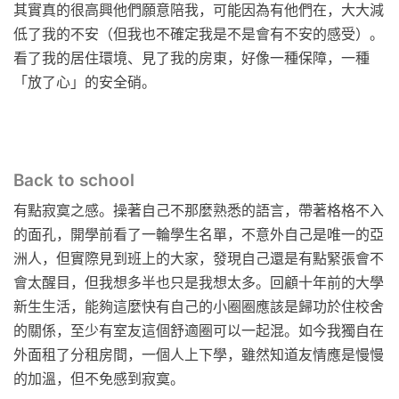
其實真的很高興他們願意陪我，可能因為有他們在，大大減
低了我的不安（但我也不確定我是不是會有不安的感受）。
看了我的居住環境、見了我的房東，好像一種保障，一種
「放了心」的安全硝。
Back to school
有點寂寞之感。操著自己不那麼熟悉的語言，帶著格格不入
的面孔，開學前看了一輪學生名單，不意外自己是唯一的亞
洲人，但實際見到班上的大家，發現自己還是有點緊張會不
會太醒目，但我想多半也只是我想太多。回顧十年前的大學
新生生活，能夠這麼快有自己的小圈圈應該是歸功於住校舍
的關係，至少有室友這個舒適圈可以一起混。如今我獨自在
外面租了分租房間，一個人上下學，雖然知道友情應是慢慢
的加溫，但不免感到寂寞。