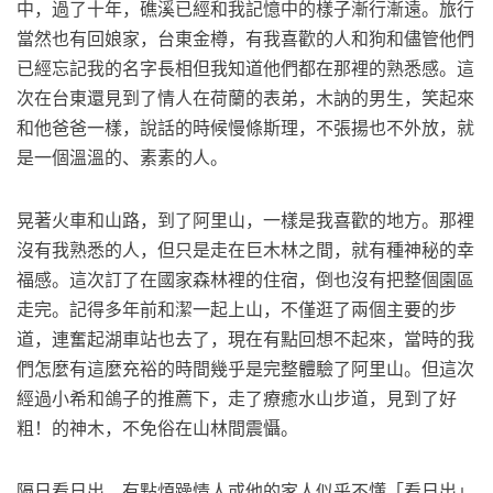
中，過了十年，礁溪已經和我記憶中的樣子漸行漸遠。旅行
當然也有回娘家，台東金樽，有我喜歡的人和狗和儘管他們
已經忘記我的名字長相但我知道他們都在那裡的熟悉感。這
次在台東還見到了情人在荷蘭的表弟，木訥的男生，笑起來
和他爸爸一樣，說話的時候慢條斯理，不張揚也不外放，就
是一個溫溫的、素素的人。
晃著火車和山路，到了阿里山，一樣是我喜歡的地方。那裡
沒有我熟悉的人，但只是走在巨木林之間，就有種神秘的幸
福感。這次訂了在國家森林裡的住宿，倒也沒有把整個園區
走完。記得多年前和潔一起上山，不僅逛了兩個主要的步
道，連奮起湖車站也去了，現在有點回想不起來，當時的我
們怎麼有這麼充裕的時間幾乎是完整體驗了阿里山。但這次
經過小希和鴿子的推薦下，走了療癒水山步道，見到了好
粗！的神木，不免俗在山林間震懾。
隔日看日出，有點煩躁情人或他的家人似乎不懂「看日出」