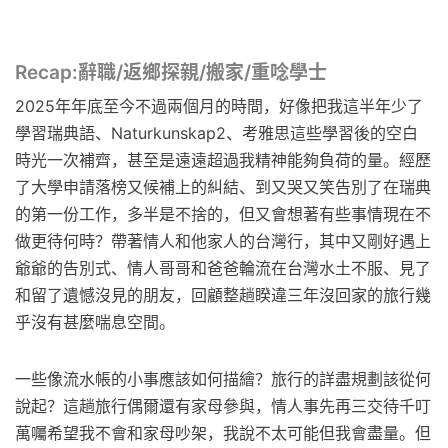
Recap:辭職/返鄉探親/搬家/重唸學士
2025年年底至今不過兩個月的時間，好像把我這半年少了
學習瑞典語、Naturkunskap2、考雅思這些學習後的空白
時光一次補齊，甚至是遠遠超過我精神能夠負荷的量。經歷
了大學申請落榜又候補上的糾結、到又哭又笑告別了在瑞典
的第一份工作，多半是不捨的，但又會想著有些事情現在不
做更待何時？帶著情人和他家人的台灣行，其中又剛好遇上
爺爺的告別式、情人哥哥和爸爸輪流在台灣水土不服、見了
和留了遺憾沒見的朋友，回顧整趟睽違三年沒回家的旅行幾
乎沒有甚麼喘息空間。
一些像流水帳的小事應該如何描繪？旅行的詳盡規劃該從何
說起？這趟旅行偶爾還有家母參與，情人事先再三交待千叮
萬囑希望我不會和家母吵架，我說不太可能但我會盡量。但