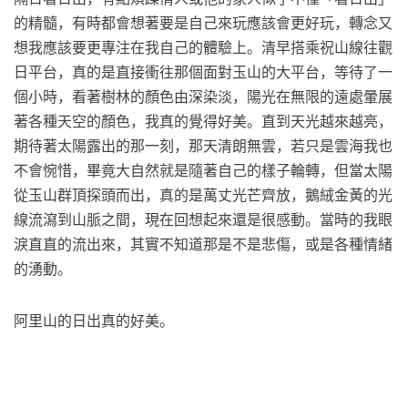
的精髓，有時都會想著要是自己來玩應該會更好玩，轉念又
想我應該要更專注在我自己的體驗上。清早搭乘祝山線往觀
日平台，真的是直接衝往那個面對玉山的大平台，等待了一
個小時，看著樹林的顏色由深染淡，陽光在無限的遠處暈展
著各種天空的顏色，我真的覺得好美。直到天光越來越亮，
期待著太陽露出的那一刻，那天清朗無雲，若只是雲海我也
不會惋惜，畢竟大自然就是隨著自己的樣子輪轉，但當太陽
從玉山群頂探頭而出，真的是萬丈光芒齊放，鵝絨金黃的光
線流瀉到山脈之間，現在回想起來還是很感動。當時的我眼
淚直直的流出來，其實不知道那是不是悲傷，或是各種情緒
的湧動。
阿里山的日出真的好美。